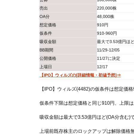
売出
220,000株
OA分
48,000株
想定価格
910円
仮条件
910-960円
吸収金額
最大で3.53億円ほ
BB期間
11/29-12/05
公開価格
11/27に決定
上場日
12/17
【IPO】ウィルズの[詳細情報・初値予想]⇒
【IPO】ウィルズ(4482)の仮条件は想定価格9
仮条件下限は想定価格と同じ910円、上限
吸収金額は最大で3.53億円ほど(OA分含む)
上場前既存株主のロックアップは解除価格無しの