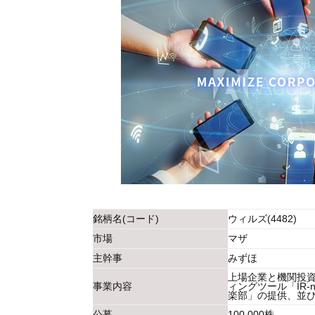
銘柄名(コード)
ウィルズ(4482)
市場
マザ
主幹事
みずほ
上場企業と機関投
事業内容
ィングツール「IR
楽部」の提供、並び
公募
100,000株