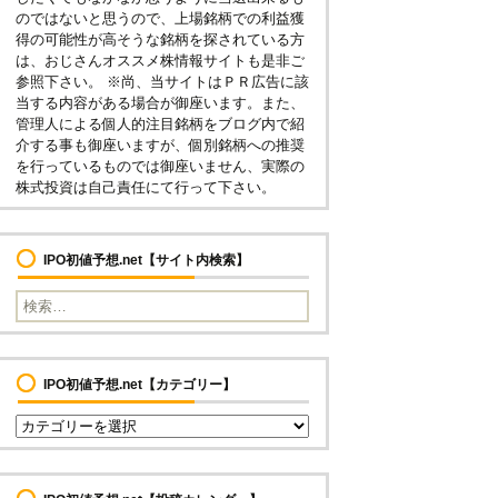
のではないと思うので、上場銘柄での利益獲
得の可能性が高そうな銘柄を探されている方
は、おじさんオススメ株情報サイトも是非ご
参照下さい。 ※尚、当サイトはＰＲ広告に該
当する内容がある場合が御座います。また、
管理人による個人的注目銘柄をブログ内で紹
介する事も御座いますが、個別銘柄への推奨
を行っているものでは御座いません、実際の
株式投資は自己責任にて行って下さい。
IPO初値予想.net【サイト内検索】
検
索
:
IPO初値予想.net【カテゴリー】
I
P
O
初