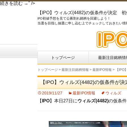
続きを読む
【IPO】
→
" />
ウ
【IPO】ウィルズ(4482)の仮条件が決定 初値予
ィ
IPO初値予想を見て公募割れ銘柄を回避しよう！
ル
当選を目指し抽選に申し込む上でチェックしておきたい情
ズ
(4482)
の
仮
コ
条
トップページ
最新注目銘柄情
ン
件
テ
が
トップページ
>
最新注目銘柄情報
>
最新IPO情報
> 【IP
ン
決
ツ
定
【IPO】ウィルズ(4482)の仮条件が
へ
初
移
2019/11/27
最新IPO情報
ウィルズ
値
動
【
IPO
】本日27日に
ウィルズ(4482)
の仮条件
予
想
募
集