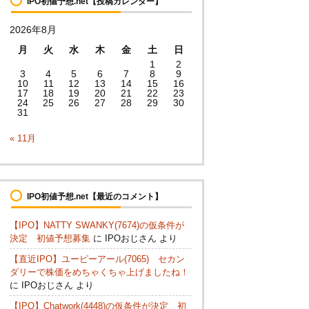
IPO初値予想.net【投稿カレンダー】
値
予
2026年8月
想
.
月
火
水
木
金
土
日
n
1
2
e
3
4
5
6
7
8
9
10
11
12
13
14
15
16
t
17
18
19
20
21
22
23
【
24
25
26
27
28
29
30
カ
31
テ
ゴ
« 11月
リ
ー
】
IPO初値予想.net【最近のコメント】
【IPO】NATTY SWANKY(7674)の仮条件が
決定 初値予想募集
に
IPOおじさん
より
【直近IPO】ユーピーアール(7065) セカン
ダリーで株価をめちゃくちゃ上げましたね！
に
IPOおじさん
より
【IPO】Chatwork(4448)の仮条件が決定 初