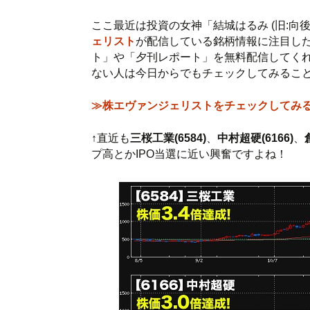
ここ最近は投資の女神「結城はるみ (旧:向
ェリスト
が配信している銘柄情報に注目し
ト」や「夕刊レポート」を無料配信してく
ない人は今日からでもチェックしてみるこ
≫株エヴァンジェリストをチェックしてみ
↑直近も
三桜工業(6584)
、
中村超硬(6166)
、
プ高とかIPO当選に近い興奮ですよね！