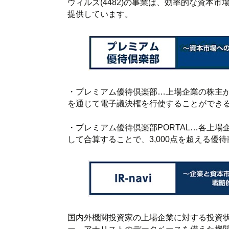
ウィルズ(4482)の事業は、効率的な資本
提供しています。
・プレミアム優待倶楽部…上場企業の株主が株
を通じて電子議決権を行使することができ
・プレミアム優待倶楽部PORTAL…各上場企
して合算することで、3,000点を超える
国内外機関投資家の上場企業に対する投資状