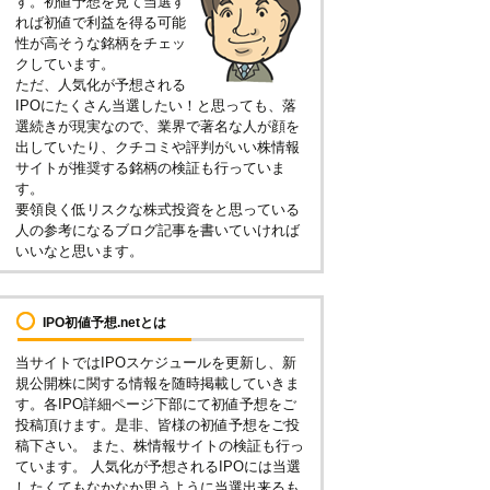
す。初値予想を見て当選す
れば初値で利益を得る可能
性が高そうな銘柄をチェッ
クしています。
ただ、人気化が予想される
IPOにたくさん当選したい！と思っても、落
選続きが現実なので、業界で著名な人が顔を
出していたり、クチコミや評判がいい株情報
サイトが推奨する銘柄の検証も行っていま
す。
要領良く低リスクな株式投資をと思っている
人の参考になるブログ記事を書いていければ
いいなと思います。
IPO初値予想.netとは
当サイトではIPOスケジュールを更新し、新
規公開株に関する情報を随時掲載していきま
す。各IPO詳細ページ下部にて初値予想をご
投稿頂けます。是非、皆様の初値予想をご投
稿下さい。 また、株情報サイトの検証も行っ
ています。 人気化が予想されるIPOには当選
したくてもなかなか思うように当選出来るも